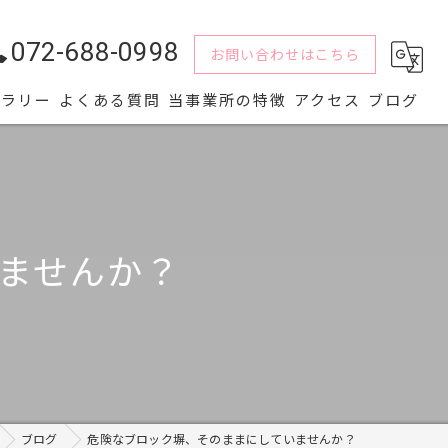
072-688-0998
お問い合わせはこちら
ャラリー
よくある質問
当事業所の特徴
アクセス
ブログ
水回り
解体
ませんか？⁡
内装
屋根
外壁
ブログ
危険なブロック塀、そのままにしていませんか？⁡