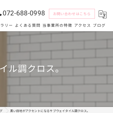
072-688-0998
お問い合わせはこちら
ャラリー
よくある質問
当事業所の特徴
アクセス
ブログ
水回り
解体
イル調クロス。
内装
屋根
外壁
グ
黒い目地がアクセントになるサブウェイタイル調クロス。