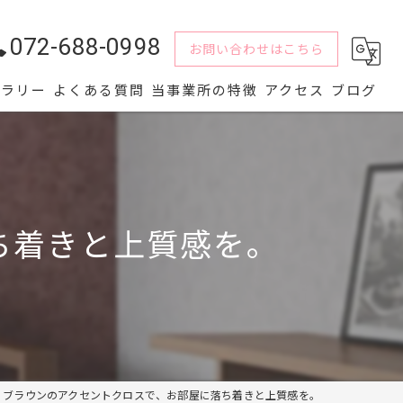
072-688-0998
お問い合わせはこちら
ャラリー
よくある質問
当事業所の特徴
アクセス
ブログ
水回り
解体
ち着きと上質感を。
内装
屋根
外壁
ブラウンのアクセントクロスで、お部屋に落ち着きと上質感を。