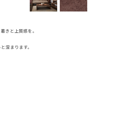
ち着きと上質感を。
っと深まります。
。
。