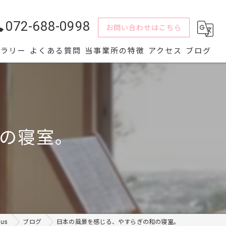
072-688-0998
お問い合わせはこちら
ャラリー
よくある質問
当事業所の特徴
アクセス
ブログ
水回り
解体
の寝室。
内装
屋根
外壁
us
ブログ
日本の風景を感じる、やすらぎの和の寝室。