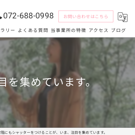
072-688-0998
お問い合わせはこちら
ャラリー
よくある質問
当事業所の特徴
アクセス
ブログ
水回り
解体
目を集めています。
内装
屋根
外壁
2階にもシャッターをつけることが、いま、注目を集めています。