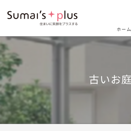
ホー
古いお