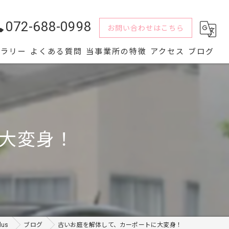
072-688-0998
お問い合わせはこちら
ャラリー
よくある質問
当事業所の特徴
アクセス
ブログ
水回り
解体
大変身！
内装
屋根
外壁
us
ブログ
古いお庭を解体して、カーポートに大変身！