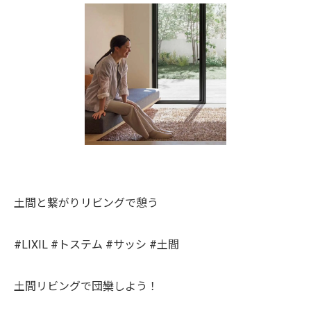
土間と繋がりリビングで憩う
#LIXIL #トステム #サッシ #土間
土間リビングで団欒しよう！