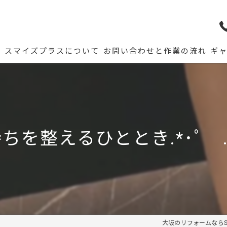
ム
スマイズプラスについて
お問い合わせと作業の流れ
ギ
ちを整えるひととき.*･ﾟ .ﾟ
大阪のリフォームならSuma