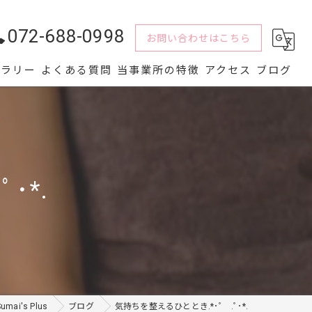
072-688-0998
お問い合わせはこちら
ャラリー
よくある質問
当事業所の特徴
アクセス
ブログ
水回り
解体
･*.
内装
屋根
外壁
i's Plus
ブログ
気持ちを整えるひととき.*･ﾟ .ﾟ･*.