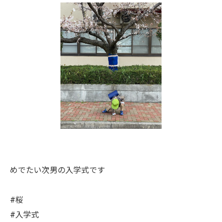
めでたい次男の入学式です
#桜
#入学式