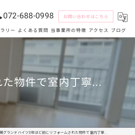
072-688-0998
お問い合わせはこちら
ャラリー
よくある質問
当事業所の特徴
アクセス
ブログ
水回り
解体
物件で室内丁寧...
内装
屋根
外壁
槻グランドハイツ3年ほど前にリフォームされた物件で室内丁寧...