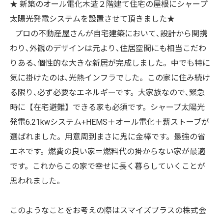
★ 新築のオール電化木造２階建て住宅の屋根にシャープ
太陽光発電システムを設置させて頂きました★
プロの不動産屋さんが自宅建築において､設計から関携
わり､外観のデザインは元より､住居空間にも相当こだわ
りある､個性的な大きな新居が完成しました。中でも特に
気に掛けたのは､光熱インフラでした。この家に住み続け
る限り､必ず必要なエネルギーです。大家族なので､緊急
時に【在宅避難】できる家も必須です。シャープ太陽光
発電6.21kwシステム+HEMS＋オール電化＋薪ストーブが
選ばれました。用意周到まさに鬼に金棒です。最強の省
エネです。燃費の良い家＝燃料代の掛からない家が最適
です。これからこの家で幸せに長く暮らしていくことが
思われました。
このようなことをお考えの際はスマイズプラスの株式会