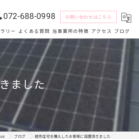
072-688-0998
お問い合わせはこちら
ャラリー
よくある質問
当事業所の特徴
アクセス
ブログ
水回り
解体
きました
内装
屋根
外壁
us
ブログ
建売住宅を購入したお客様に設置頂きました